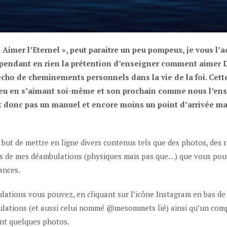
 « Aimer l’Eternel », peut paraitre un peu pompeux, je vous l’
cependant en rien la prétention d’enseigner comment aimer 
’écho de cheminements personnels dans la vie de la foi. Cett
eu en s’aimant soi-même et son prochain comme nous l’ens
est donc pas un manuel et encore moins un point d’arrivée mai
but de mettre en ligne divers contenus tels que des photos, des r
es de mes déambulations (physiques mais pas que…) que vous pou
ances.
ations vous pouvez, en cliquant sur l’icône Instagram en bas de p
tions (et aussi celui nommé @mesommets lié) ainsi qu’un comp
nt quelques photos.